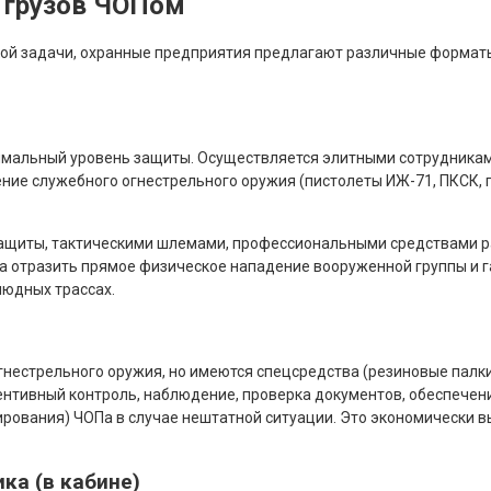
 грузов ЧОПом
ской задачи, охранные предприятия предлагают различные форма
мальный уровень защиты. Осуществляется элитными сотрудникам
ие служебного огнестрельного оружия (пистолеты ИЖ-71, ПКСК, 
защиты, тактическими шлемами, профессиональными средствами р
на отразить прямое физическое нападение вооруженной группы и г
людных трассах.
огнестрельного оружия, но имеются спецсредства (резиновые палки
вентивный контроль, наблюдение, проверка документов, обеспечен
ирования) ЧОПа в случае нештатной ситуации. Это экономически в
ка (в кабине)