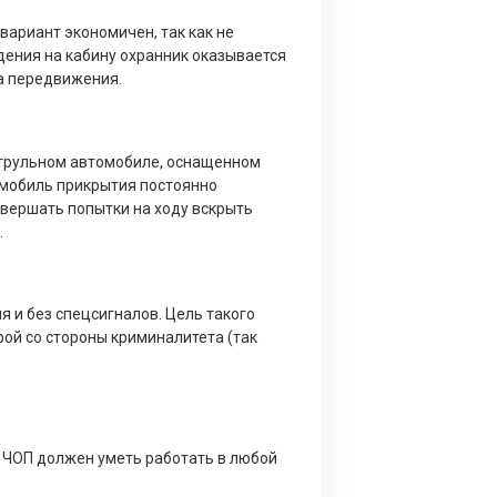
вариант экономичен, так как не
дения на кабину охранник оказывается
ва передвижения.
патрульном автомобиле, оснащенном
омобиль прикрытия постоянно
овершать попытки на ходу вскрыть
.
 и без спецсигналов. Цель такого
ой со стороны криминалитета (так
 ЧОП должен уметь работать в любой