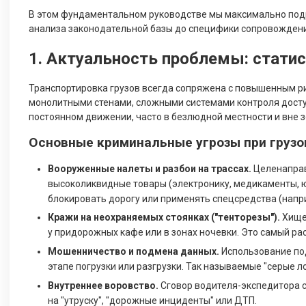
В этом фундаментальном руководстве мы максимально подро
анализа законодательной базы до специфики сопровождения
1. Актуальность проблемы: стати
Транспортировка грузов всегда сопряжена с повышенным рис
монолитными стенами, сложными системами контроля досту
постоянном движении, часто в безлюдной местности и вне з
Основные криминальные угрозы при грузо
Вооруженные налеты и разбои на трассах.
Целенаправ
высоколиквидные товары (электронику, медикаменты, 
блокировать дорогу или применять спецсредства (напр
Кражи на неохраняемых стоянках ("тенторезы").
Хищен
у придорожных кафе или в зонах ночевки. Это самый ра
Мошенничество и подмена данных.
Использование по
этапе погрузки или разгрузки. Так называемые "серые л
Внутреннее воровство.
Сговор водителя-экспедитора 
на "утруску", "дорожные инциденты" или ДТП.