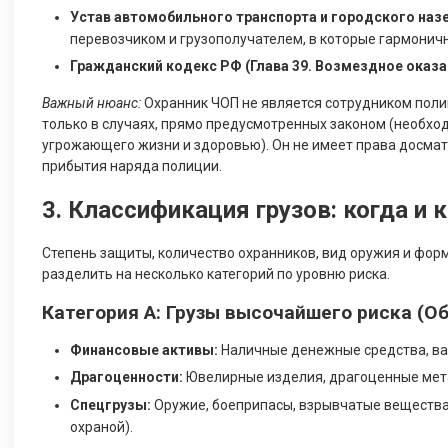
Устав автомобильного транспорта и городского наз
перевозчиком и грузополучателем, в которые гармоничн
Гражданский кодекс РФ (Глава 39. Возмездное оказани
Важный нюанс:
Охранник ЧОП не является сотрудником поли
только в случаях, прямо предусмотренных законом (необхо
угрожающего жизни и здоровью). Он не имеет права досма
прибытия наряда полиции.
3. Классификация грузов: когда и 
Степень защиты, количество охранников, вид оружия и фор
разделить на несколько категорий по уровню риска.
Категория А: Грузы высочайшего риска (
Финансовые активы:
Наличные денежные средства, вал
Драгоценности:
Ювелирные изделия, драгоценные мета
Спецгрузы:
Оружие, боеприпасы, взрывчатые вещества
охраной).