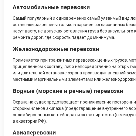
Автомобильные перевозки
Самый популярный и одновременно самый уязвимый вид логи
остановки разрешены только в заранее согласованных безо
несут вахту, не допуская оставления груза без визуального
ремонта дорог, где скорость падает до минимума.
Железнодорожные перевозки
Применяется при транзитных перевозках ценных грузов, ме
прицепленном к составу, либо непосредственно на открытых
или длительной остановке охрана производит внешний осмо
местными маргинальными элементами или железнодорожны
Водные (морские и речные) перевозки
Охрана на судах предотвращает проникновение посторонних 
стороны членов экипажа (предотвращение внутреннего вор
опломбированных контейнерах и актов пиратства (в между
в акватории РФ).
Авиаперевозки