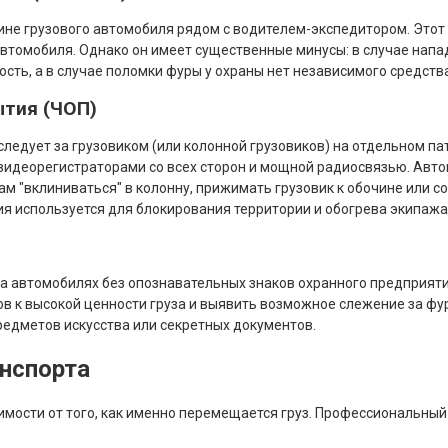
ине грузового автомобиля рядом с водителем-экспедитором. Этот 
автомобиля. Однако он имеет существенные минусы: в случае напа
ость, а в случае поломки фуры у охраны нет независимого средст
ытия (ЧОП)
 следует за грузовиком (или колонной грузовиков) на отдельном 
 видеорегистраторами со всех сторон и мощной радиосвязью. Авт
м "вклиниваться" в колонну, прижимать грузовик к обочине или с
ия используется для блокирования территории и обогрева экипажа
а автомобилях без опознавательных знаков охранного предприятия
 к высокой ценности груза и выявить возможное слежение за фур
редметов искусства или секретных документов.
анспорта
мости от того, как именно перемещается груз. Профессиональный