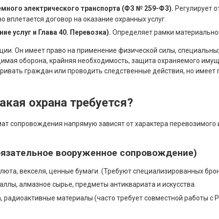
емного электрического транспорта (ФЗ № 259-ФЗ).
Регулирует о
о вплетается договор на оказание охранных услуг.
е услуг и Глава 40. Перевозка).
Определяет рамки материальной
ции. Он имеет право на применение физической силы, специальны
димая оборона, крайняя необходимость, защита охраняемого имуще
тривать граждан или проводить следственные действия, но имеет
какая охрана требуется?
мат сопровождения напрямую зависят от характера перевозимого 
Обязательное вооруженное сопровождение)
юта, векселя, ценные бумаги. (Требуют специализированных бро
ллы, алмазное сырье, предметы антиквариата и искусства.
, радиоактивные материалы (часто требует совместной работы с 