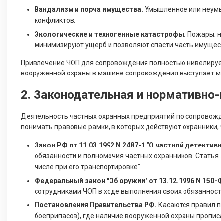
Вандализм и порча имущества.
Умышленное или неумы
конфликтов.
Экологические и техногенные катастрофы.
Пожары, н
минимизируют ущерб и позволяют спасти часть имущес
Привлечение ЧОП для сопровождения полностью нивелирует
вооруженной охраны в машине сопровождения выступает 
2. Законодательная и нормативно-
Деятельность частных охранных предприятий по сопровожд
понимать правовые рамки, в которых действуют охранники,
Закон РФ от 11.03.1992 N 2487-1 "О частной детекти
обязанности и полномочия частных охранников. Статья 
числе при его транспортировке".
Федеральный закон "Об оружии" от 13.12.1996 N 150-
сотрудниками ЧОП в ходе выполнения своих обязанност
Постановления Правительства РФ.
Касаются правил п
боеприпасов), где наличие вооруженной охраны пропис