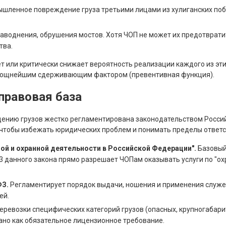
шленное повреждение груза третьими лицами из хулиганских поб
аводнения, обрушения мостов. Хотя ЧОП не может их предотврати
тва.
 или критически снижает вероятность реализации каждого из эти
мощнейшим сдерживающим фактором (превентивная функция).
правовая база
ению грузов жестко регламентирована законодательством Росси
 чтобы избежать юридических проблем и понимать пределы ответс
вной и охранной деятельности в Российской Федерации".
Базовый
3 данного закона прямо разрешает ЧОПам оказывать услуги по "ох
ФЗ.
Регламентирует порядок выдачи, ношения и применения служе
ей.
еревозки специфических категорий грузов (опасных, крупногабарит
ано как обязательное лицензионное требование.