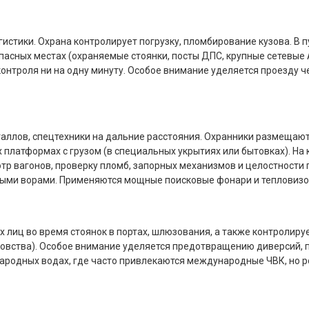
стики. Охрана контролирует погрузку, пломбирование кузова. В п
пасных местах (охраняемые стоянки, посты ДПС, крупные сетевые 
 контроля ни на одну минуту. Особое внимание уделяется проезду ч
таллов, спецтехники на дальние расстояния. Охранники размещают
 платформах с грузом (в специальных укрытиях или бытовках). На
тр вагонов, проверку пломб, запорных механизмов и целостности
ми ворами. Применяются мощные поисковые фонари и тепловизо
лиц во время стоянок в портах, шлюзования, а также контролируе
овства). Особое внимание уделяется предотвращению диверсий, 
народных водах, где часто привлекаются международные ЧВК, но 