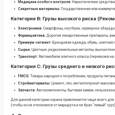
Медицина особого контроля:
Наркотические средства 
Секретные материалы:
Государственная или коммерче
Категория B: Грузы высокого риска (Рек
Электроника:
Смартфоны, ноутбуки, серверное оборудо
Фармацевтика:
Дорогие лекарственные препараты, ва
Премиум-сегмент:
Брендовая одежда, обувь, элитная 
Сырье:
Цветные, редкоземельные металлы, высокотех
Транспорт:
Автомобили элитного класса (перевозка на 
Категория C: Грузы среднего и низкого р
FMCG:
Товары народного потребления, продукты питани
Стройматериалы:
Цемент, лес, металлопрокат массово
Запчасти:
Автокомпоненты, бытовая химия, сельскохоз
Для данной категории охрана привлекается чаще всего для
(чтобы он не отклонялся от маршрута и не брал "левый" груз)