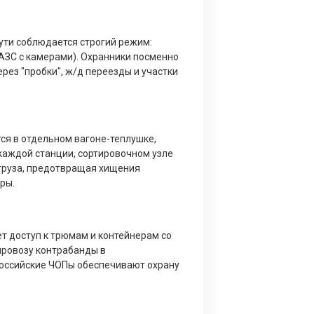
ути соблюдается строгий режим:
АЗС с камерами). Охранники посменно
ерез "пробки", ж/д переезды и участки
ся в отдельном вагоне-теплушке,
 каждой станции, сортировочном узле
 груза, предотвращая хищения
ры.
т доступ к трюмам и контейнерам со
провозу контрабанды в
российские ЧОПы обеспечивают охрану