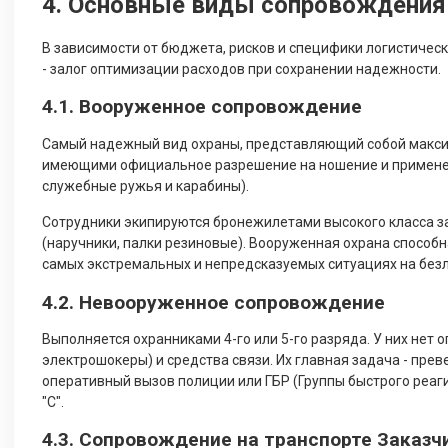
4. Основные виды сопровождения
В зависимости от бюджета, рисков и специфики логистиче
- залог оптимизации расходов при сохранении надежности.
4.1. Вооруженное сопровождение
Самый надежный вид охраны, представляющий собой макси
имеющими официальное разрешение на ношение и применен
служебные ружья и карабины).
Сотрудники экипируются бронежилетами высокого класса 
(наручники, палки резиновые). Вооруженная охрана способ
самых экстремальных и непредсказуемых ситуациях на без
4.2. Невооруженное сопровождение
Выполняется охранниками 4-го или 5-го разряда. У них нет 
электрошокеры) и средства связи. Их главная задача - пре
оперативный вызов полиции или ГБР (Группы быстрого реаг
"С".
4.3. Сопровождение на транспорте Заказчи