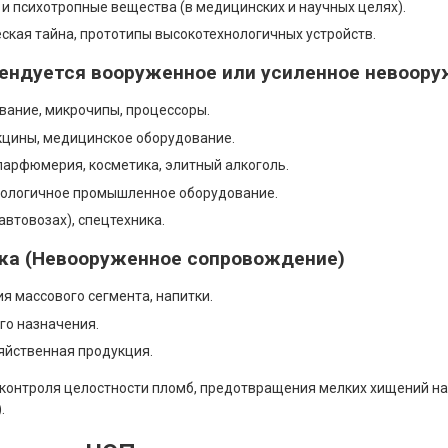
и психотропные вещества (в медицинских и научных целях).
ская тайна, прототипы высокотехнологичных устройств.
омендуется вооруженное или усиленное невоор
вание, микрочипы, процессоры.
кцины, медицинское оборудование.
парфюмерия, косметика, элитный алкоголь.
нологичное промышленное оборудование.
автовозах), спецтехника.
иска (Невооруженное сопровождение)
я массового сегмента, напитки.
го назначения.
яйственная продукция.
 контроля целостности пломб, предотвращения мелких хищений на
.