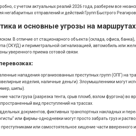
бно, с учетом актуальных реалий 2026 года, разберем все нюансы
 негабаритных отправлений и действий Групп Быстрого Реагирова
стика и основные угрозы на маршрутах
ком. В отличие от стационарного объекта (склада, офиса, банка)
па (СКУД) и периметральной сигнализацией, автомобиль или жел
оны уверенного приема сотовой связи.
перевозках:
ленные нападения организованных преступных групп (ОПГ) на тр
ювелирные изделия, наличные деньги). Злоумышленники могут ис
имер, шипы).
ие части груза (разрезка тента, срыв пломб, взлом фургона) во в
спространенный вид преступлений на трассах.
ддельных документов, фиктивных транспортных накладных и пере
огисты" или фирмы-однодневки могут просто забрать груз и раство
с преступниками или самостоятельное хищение части вверенного