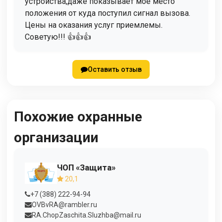
устройства,даже показывает моё место
положения от куда поступил сигнал вызова.
Цены на оказания услуг приемлемы.
Советую!!! 👍👍👍
Оставить отзыв
Похожие охранные
организации
ЧОП «Защита»
20,1
+7 (388) 222-94-94
OVBvRA@rambler.ru
RA.ChopZaschita.Sluzhba@mail.ru