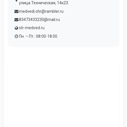
улица Техническая, 14к23.
medvedi.ohr@rambler.ru
83473433230@mail.ru
str-medved.ru
Пн. – Пт.: 08:00-18:00