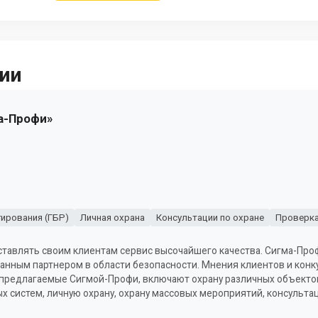
ии
а-Профи»
гирования (ГБР)
Личная охрана
Консультации по охране
Проверка
тавлять своим клиентам сервис высочайшего качества. Сигма-Про
анным партнером в области безопасности. Мнения клиентов и кон
предлагаемые Сигмой-Профи, включают охрану различных объектов
ых систем, личную охрану, охрану массовых мероприятий, консульта