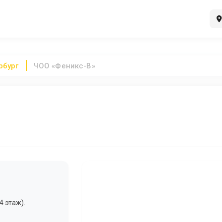
рбург
ЧОО «Феникс-В»
4 этаж).