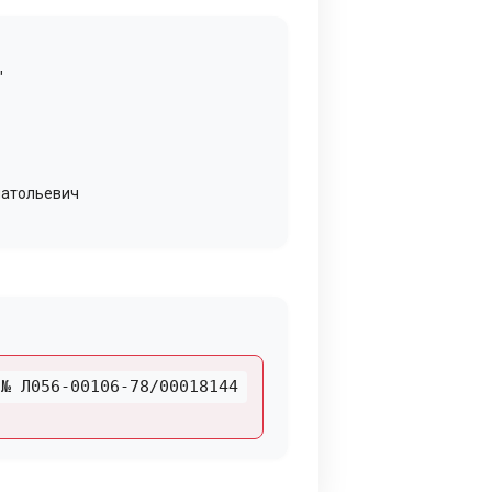
"
натольевич
№ Л056-00106-78/00018144