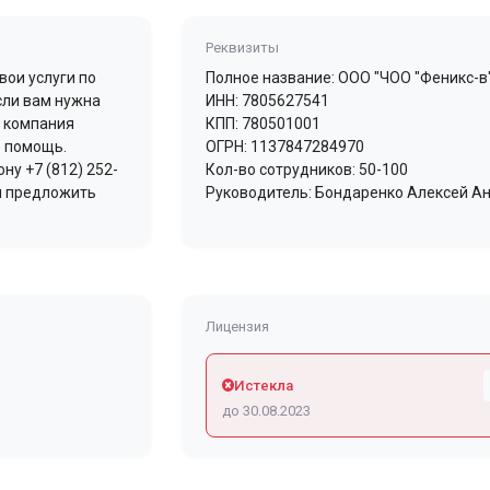
Реквизиты
вои услуги по
Полное название: ООО "ЧОО "Феникс-в
сли вам нужна
ИНН: 7805627541
о компания
КПП: 780501001
ю помощь.
ОГРН: 1137847284970
у +7 (812) 252-
Кол-во сотрудников: 50-100
 и предложить
Руководитель: Бондаренко Алексей А
Лицензия
Истекла
до 30.08.2023