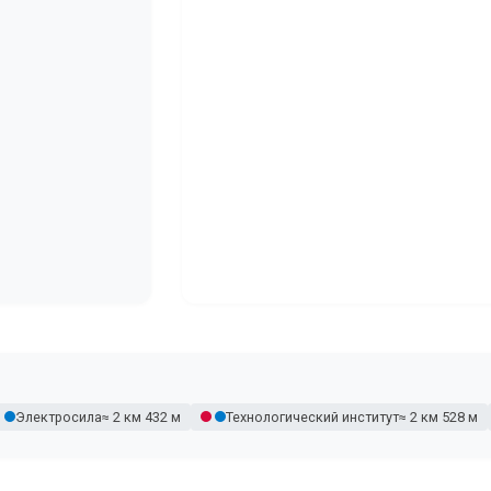
Электросила
≈ 2 км 432 м
Технологический институт
≈ 2 км 528 м