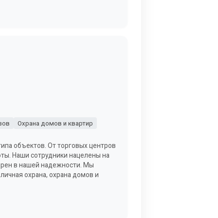
зов
Охрана домов и квартир
типа объектов. От торговых центров
ты. Наши сотрудники нацелены на
верен в нашей надежности. Мы
 личная охрана, охрана домов и