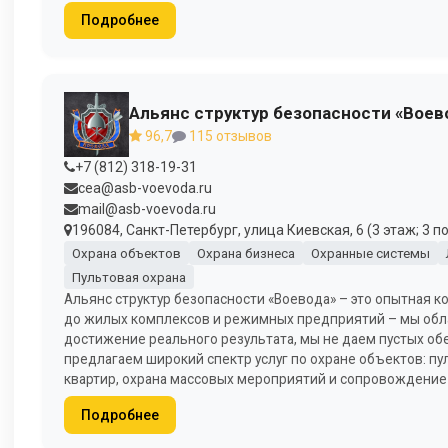
Подробнее
Альянс структур безопасности «Воев
96,7
115 отзывов
+7 (812) 318-19-31
cea@asb-voevoda.ru
mail@asb-voevoda.ru
196084, Санкт-Петербург, улица Киевская, 6 (3 этаж; 3 п
Охрана объектов
Охрана бизнеса
Охранные системы
Пультовая охрана
Альянс структур безопасности «Воевода» – это опытная 
до жилых комплексов и режимных предприятий – мы обл
достижение реального результата, мы не даем пустых обе
предлагаем широкий спектр услуг по охране объектов: пул
квартир, охрана массовых мероприятий и сопровождение 
Подробнее