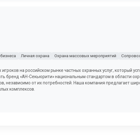
 бизнеса
Личная охрана
Охрана массовых мероприятий
Сопровож
игроков на российском рынке частных охранных услуг, который усп
лать бренд «АН-Секьюрити» национальным стандартом в области ох
в, независимо от их потребностей. Наша компания предлагает широ
илых комплексов.