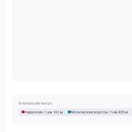
Ближайшее метро
Нарвская
≈ 1 км 161 м
Московские ворота
≈ 1 км 455 м